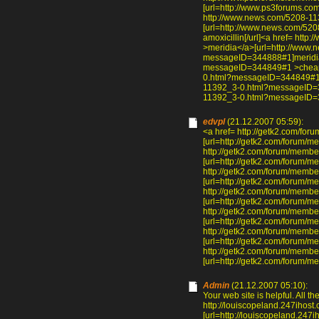
[url=http://www.ps3forums.co
http://www.news.com/5208-1
[url=http://www.news.com/5
amoxicillin[/url]<a href= h
>meridia</a>[url=http://www
messageID=344888#1]meridia[
messageID=344849#1 >cheap 
0.html?messageID=344849#1]c
11392_3-0.html?messageID=3
11392_3-0.html?messageID=3
edvpl
(21.12.2007 05:59):
<a href= http://getk2.com/f
[url=http://getk2.com/forum/
http://getk2.com/forum/memb
[url=http://getk2.com/forum/
http://getk2.com/forum/mem
[url=http://getk2.com/forum/
http://getk2.com/forum/memb
[url=http://getk2.com/forum/m
http://getk2.com/forum/mem
[url=http://getk2.com/forum/
http://getk2.com/forum/memb
[url=http://getk2.com/forum/
http://getk2.com/forum/mem
[url=http://getk2.com/forum/
Admin
(21.12.2007 05:10):
Your web site is helpful. All th
http://louiscopeland.247ihos
[url=http://louiscopeland.247