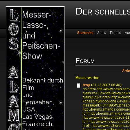
Der schnell
Startseite
Show
Promis
Au
Forum
Antw
Messerwerfen
fxtqt
(21.12.2007 08:40):
<a href= http://www.news.c
cialis</a>[url=http://www.n
cialis[/url]<a href= http:/
>cheap hydrocodone</a>[url=
messageID=344895#1]cheap h
http://forums.zmanda.com/m
[url=http://forums.zmanda.co
http://www.news.com/5208-1
[url=http://www.news.com/52
href= http://www.ps3forums.
[url=http://www.ps3forums.co