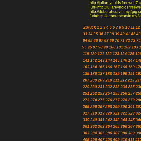
http://juliareynolds.freeweb
[url=http://juliareynolds.fre
http://deborahcorvin.my2gig.c
[url=http://deborahcorvin.my2g
Zurück
1
2
3
4
5
6
7
8
9
10
11
12
33
34
35
36
37
38
39
40
41
42
43
64
65
66
67
68
69
70
71
72
73
74
95
96
97
98
99
100
101
102
103
119
120
121
122
123
124
125
12
141
142
143
144
145
146
147
14
163
164
165
166
167
168
169
17
185
186
187
188
189
190
191
19
207
208
209
210
211
212
213
21
229
230
231
232
233
234
235
23
251
252
253
254
255
256
257
25
273
274
275
276
277
278
279
28
295
296
297
298
299
300
301
30
317
318
319
320
321
322
323
32
339
340
341
342
343
344
345
34
361
362
363
364
365
366
367
36
383
384
385
386
387
388
389
39
405
406
407
408
409
410
411
41