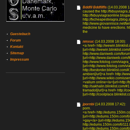
Bddfil Bddfilfls
(14.03.2008 1
caused the http://fxbuyviagra.z
http://fxbuyviagraonline.blogaus
http://fxcheapestviagra.zblog.
http://www.giovannisce.net/t
medicine to have erections. ht
the
Gaestebuch
Forum
nmxuc
(14.03.2008 18:00):
<a href= http://wewin.blinklis
Kontakt
[url=http://wewin.blinklist.com
Sitemap
http://www.daniweb.com/foru
[url=http://www.daniweb.com/
Impressum
http://www.fotolog.com/viagr
[url=http://www.fotolog.com/v
http://bestorder.blinklist.com
ambien[/url]<a href= http://
[url=http://www.wikio.com/user
>valium online</a>[url=http://b
http://sakhalin.blinklist.com/#
tramadol[/url]<a href= http://
[url=http://coolplace.blinklist.
jpornbi
(14.03.2008 17:42):
porn.
<a href= http://edums.150m.c
[url=http://edums.150m.com/6/
>gay</a> [url=http://edums.15
http://edums.150m.com/6/111
[url=http://edums.150m.com/6/