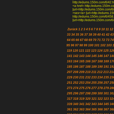
http://edums.150m.com/6/42.ht
<a href= http://edums.150m.c
[url=http://edums.150m.com/6/
>sex</a> [url=http://edums.15
http://edums.150m.com/6/458
[url=http://edums.150m.com/6/
Zurück
1
2
3
4
5
6
7
8
9
10
11
12
33
34
35
36
37
38
39
40
41
42
43
64
65
66
67
68
69
70
71
72
73
74
95
96
97
98
99
100
101
102
103
119
120
121
122
123
124
125
12
141
142
143
144
145
146
147
14
163
164
165
166
167
168
169
17
185
186
187
188
189
190
191
19
207
208
209
210
211
212
213
21
229
230
231
232
233
234
235
23
251
252
253
254
255
256
257
25
273
274
275
276
277
278
279
28
295
296
297
298
299
300
301
30
317
318
319
320
321
322
323
32
339
340
341
342
343
344
345
34
361
362
363
364
365
366
367
36